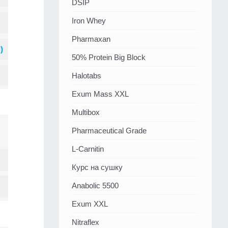
DSIP
Iron Whey
Pharmaxan
50% Protein Big Block
Halotabs
Exum Mass XXL
Multibox
Pharmaceutical Grade
L-Carnitin
Курс на сушку
Anabolic 5500
Exum XXL
Nitraflex