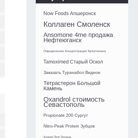
Now Foods Апшеронск
Коллаген Смоленск
Ansomone 4me продажа
Нефтеюганск
Определение Концентрации Креатинина
Tamoximed Старый Оскол
Заказать Туранабол Видное
Тетрастерон Большой
Камень
Oxandrol стоимость
Севастополь
Propionate 200 Сургут
Nitro-Peak Protein Зубцов
Animal Test Троицк