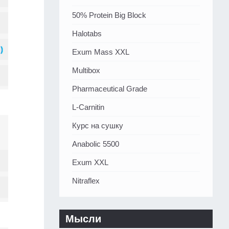
50% Protein Big Block
Halotabs
Exum Mass XXL
Multibox
Pharmaceutical Grade
L-Carnitin
Курс на сушку
Anabolic 5500
Exum XXL
Nitraflex
Мысли