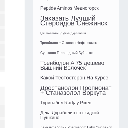
Peptide Aminos Медногорск
Заказать Лучший
Стероидов Снежинск
Где заказать Sp Дека Дураболин
Тренболон + Станаза Нефтекамск
Сустанон Голландский Буйнакск
Тренболон A 75 дешево
Вышний Волочек
Какой Тестостерон На Курсе
Дростанолон Пропионат
+ Станазолол Воркута
Туринабол Radjay Ржев
Дека Дураболин со скидкой
Пушкино
Дека дураболин Pharmacom Labs Смоленск