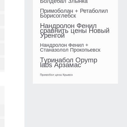
Болдебал Злынка
Примоболан + Ретаболил
Борисоглебск
Нандролон Фенил
сравнить цены Новый
Уренгой
Нандролон Фенил +
Станазолол Прокопьевск
Туринабол Opymp
labs Арзамас
Примобол цена Крымск