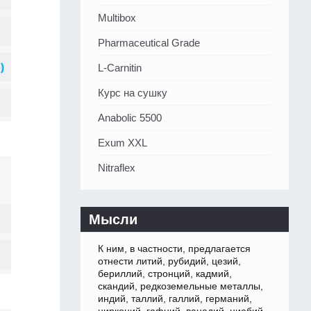
Multibox
Pharmaceutical Grade
L-Carnitin
Курс на сушку
Anabolic 5500
Exum XXL
Nitraflex
Мысли
К ним, в частности, предлагается
отнести литий, рубидий, цезий,
бериллий, стронций, кадмий,
скандий, редкоземельные металлы,
индий, таллий, галлий, германий,