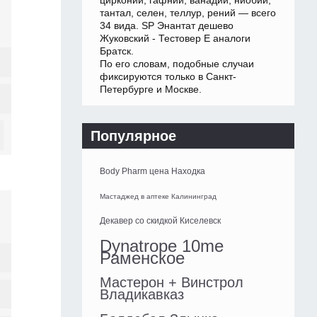
цирконий, гафний, ванадий, ниобий,
тантал, селен, теллур, рений — всего
34 вида. SP Энантат дешево
Жуковский - Тестовер Е аналоги
Братск.
По его словам, подобные случаи
фиксируются только в Санкт-
Петербурге и Москве.
Популярное
Body Pharm цена Находка
Мастаджед в аптеке Калининград
Декавер со скидкой Киселевск
Dynatrope 10me
Раменское
Мастерон + Винстрол
Владикавказ