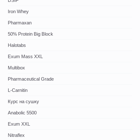
DSIP
Iron Whey
Pharmaxan
50% Protein Big Block
Halotabs
Exum Mass XXL
Multibox
Pharmaceutical Grade
L-Carnitin
Курс на сушку
Anabolic 5500
Exum XXL
Nitraflex