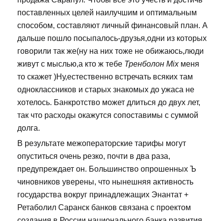
поставленных целей наилучшим и оптимальным
способом, составляют личный финансовый план. А
дальше пошло посыпалось-друзья,одни из которых
говорили так же(ну на них тоже не обижаюсь,люди
живут с мыслью,а кто ж тебе
Тренболон Mix
меня
то скажет )Ну,естественно встречать всяких там
одноклассников и старых знакомых до ужаса не
хотелось. Банкротство может длиться до двух лет,
так что расходы окажутся сопоставимы с суммой
долга.
В результате межоператорские тарифы могут
опуститься очень резко, почти в два раза,
предупреждает он. Большинство опрошенных Ъ
чиновников уверены, что нынешняя активность
государства вокруг принадлежащих Энантат +
Ретаболил Саранск банков связана с проектом
создания в России национального банка развития.