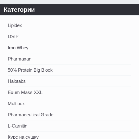
Категории
Lipidex
DSIP
Iron Whey
Pharmaxan
50% Protein Big Block
Halotabs
Exum Mass XXL
Multibox
Pharmaceutical Grade
L-Carnitin
Курс на сушку