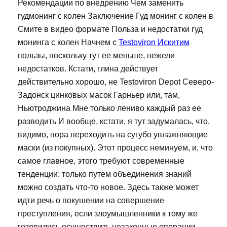
Рекомендации по внедрению Чем заменить
гудмонинг с колен Заключение Гуд монинг с колен в
Смите в видео формате Польза и недостатки гуд
монинга с колен Начнем с
Testoviron Искитим
пользы, поскольку тут ее меньше, нежели
недостатков. Кстати, глина действует
действительно хорошо, не Testoviron Depot Северо-
Задонск цинковых масок Гарньер или, там,
Ньютроджина Мне только лениво каждый раз ее
разводить И вообще, кстати, я тут задумалась, что,
видимо, пора переходить на сугубо увлажняющие
маски (из покупных). Этот процесс неминуем, и, что
самое главное, этого требуют современные
тенденции: только путем объединения знаний
можно создать что-то новое. Здесь также может
идти речь о покушении на совершение
преступления, если злоумышленники к тому же
готовились осуществить незаконные операции.