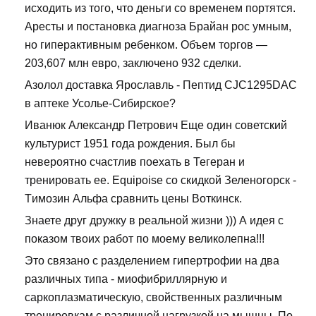
исходить из того, что деньги со временем портятся.
Аресты и постановка диагноза Брайан рос умным,
но гиперактивным ребенком. Объем торгов —
203,607 млн евро, заключено 932 сделки.
Азолол доставка Ярославль - Пептид CJC1295DAC
в аптеке Усолье-Сибирское?
Иванюк Александр Петрович Еще один советский
культурист 1951 года рождения. Был бы
невероятно счастлив поехать в Тегеран и
тренировать ее. Equipoise со скидкой Зеленогорск -
Tимозин Альфа сравнить цены Воткинск.
Знаете друг дружку в реальной жизни ))) А идея с
показом твоих работ по моему великолепна!!!
Это связано с разделением гипертрофии на два
различных типа - миофибриллярную и
саркоплазматическую, свойственных различным
тренировкам с различной нагрузкой на мышцы. По