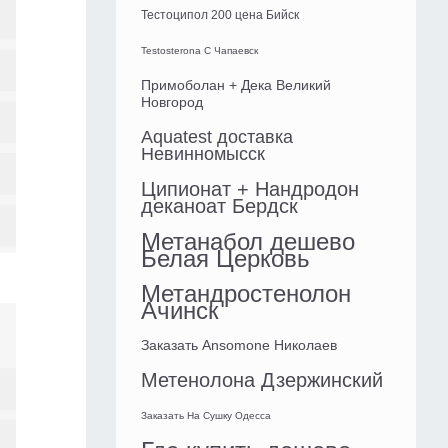
Тестоципол 200 цена Бийск
Testosterona C Чапаевск
Примоболан + Дека Великий
Новгород
Aquatest доставка
Невинномысск
Ципионат + Нандродон
деканоат Бердск
Метанабол дешево
Белая Церковь
Метандростенолон
Ачинск
Заказать Ansomone Николаев
Метенолона Дзержинский
Заказать На Сушку Одесса