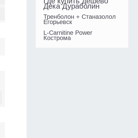
Где купить дешево
Дека Дураболин
Тренболон + Станазолол
Егорьевск
L-Carnitine Power
Кострома