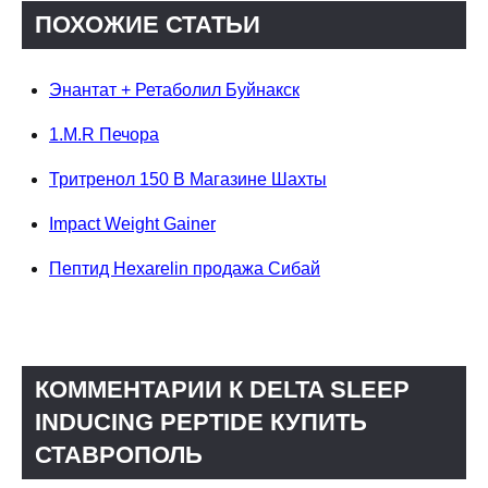
ПОХОЖИЕ СТАТЬИ
Энантат + Ретаболил Буйнакск
1.M.R Печора
Тритренол 150 В Магазине Шахты
Impact Weight Gainer
Пептид Hexarelin продажа Сибай
КОММЕНТАРИИ К DELTA SLEEP
INDUCING PEPTIDE КУПИТЬ
СТАВРОПОЛЬ