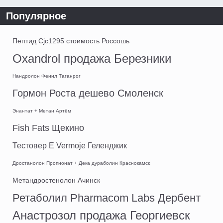
Популярное
Пептид Cjc1295 стоимость Россошь
Oxandrol продажа Березники
Нандролон Фенил Таганрог
Гормон Роста дешево Смоленск
Энантат + Метан Артём
Fish Fats Щекино
Тестовер Е Vermoje Геленджик
Дростанолон Пропионат + Дека дураболин Краснокамск
Метандростенолон Ачинск
Ретаболил Pharmacom Labs Дербент
Анастрозол продажа Георгиевск