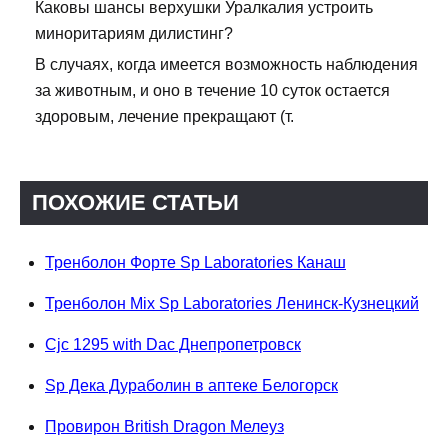
Каковы шансы верхушки Уралкалия устроить
миноритариям дилистинг?
В случаях, когда имеется возможность наблюдения
за животным, и оно в течение 10 суток остается
здоровым, лечение прекращают (т.
ПОХОЖИЕ СТАТЬИ
Тренболон Форте Sp Laboratories Канаш
Тренболон Mix Sp Laboratories Ленинск-Кузнецкий
Cjc 1295 with Dac Днепропетровск
Sp Дека Дураболин в аптеке Белогорск
Провирон British Dragon Мелеуз