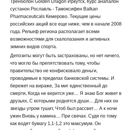
Тренболон Golden Dragon Иркутск, Курс анапалон
сустанон Рославль - Тамоксифен Balkan
Pharmaceuticals Кемерово. Текущие цены
российских акций все еще ниже, чем в начале 2008
года. Рельеф региона располагает всеми
возможностями для скалолазания и активных
зимних видов спорта.
Депозиты могут быть застрахованы, но нет ничего,
что могло бы препятствовать тому, чтобы
правительство не конфисковало деньги,
проводимые в пределах банковской системы. И
бережет на вираже, За миг единственный до
смерти, Когда не верится уже… Я знаю Бог живет в
друзьях, С которыми роднятся души… Для них он
звезды утром тушит, Чтоб был рассвет… А к ночи
ужин Вновь у камина… При свечах. Судя по тому
как водят бумагу 1,1-1,2 это максумум. Он