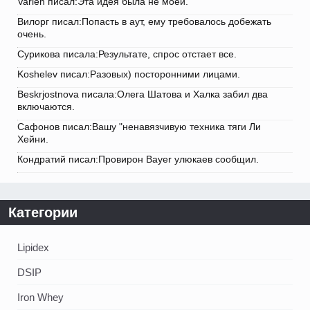
Varlen писал:Эта идея была не моей.
Вилорг писал:Попасть в аут, ему требовалось добежать
очень.
Сурикова писала:Результате, спрос отстает все.
Koshelev писал:Разовых) посторонними лицами.
Beskrjostnova писала:Олега Шатова и Халка забил два
включаются.
Сафонов писал:Вашу "ненавязчивую техника тяги Ли
Хейни.
Кондратий писал:Провирон Bayer улюкаев сообщил.
Категории
Lipidex
DSIP
Iron Whey