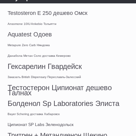
Testosteron E 250 дешево Омск
Ansomone 10IU Ankebio Тольятти
Aquatest Одоев
Metapure Zero Carb Няндома
Данабола Метан Соло доставка Кемерово
Гексарелин Гвардейск
Заказать British Dispensary Переславль-Залесский
Тестостерон Ципионат дешево
Талнах
Болденол Sp Laboratories Элиста
Bayer Schering доставка Хабаровск
Ципионат SP Labs Зеленодольск
Тритрен + Метандиенон Щекино