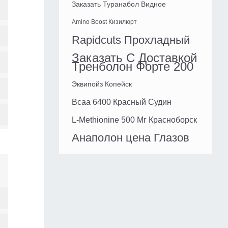
Заказать Туранабол Видное
Amino Boost Кизилюрт
Rapidcuts Прохладный
Заказать С Доставкой
Тренболон Форте 200
Эквипойз Копейск
Bcaa 6400 Красный Судин
L-Methionine 500 Мг Красноборск
Анаполон цена Глазов