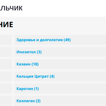
льчик