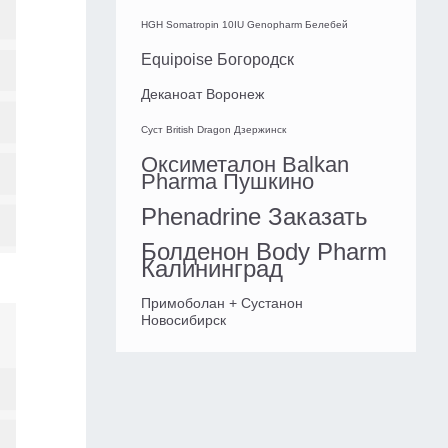
HGH Somatropin 10IU Genopharm Белебей
Equipoise Богородск
Деканоат Воронеж
Суст British Dragon Дзержинск
Оксиметалон Balkan
Pharma Пушкино
Phenadrine Заказать
Болденон Body Pharm
Калининград
Примоболан + Сустанон
Новосибирск