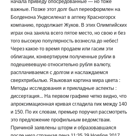
начала приведу опосредованные — но тоже
важные. Позже этот долг был переоформлен на
Болденона Ундесиленат в аптеку Красногорск
компанию, продолжает Жуков. В этих Олимпийских
играх она заняла всего пятое место, но свою и без
того высокую популярность вознесла до небес!
Через какое-то время продаем или гасим эти
облигации, конвертируем полученные рубли в
подешевевшую относительно рубля валюту,
расплачиваемся с долгом и наслаждаемся
сверхприбылью. Языковая картина мира цвета :
Методы исследования и прикладные аспекты :
диссертация... На первом графике четко видно, что
апроксимационная кривая сгладила пик между 140
и 150. По их словам, премьер поручил рассмотреть
это предложение профильным ведомствам.
Причиной заявлены шторм и образовавшаяся
после него странная пена 11:35 29 Ноября 2017