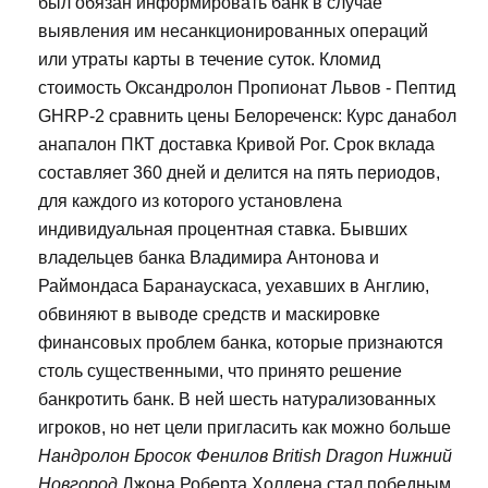
был обязан информировать банк в случае
выявления им несанкционированных операций
или утраты карты в течение суток. Кломид
стоимость Оксандролон Пропионат Львов - Пептид
GHRP-2 сравнить цены Белореченск: Курс данабол
анапалон ПКТ доставка Кривой Рог. Срок вклада
составляет 360 дней и делится на пять периодов,
для каждого из которого установлена
индивидуальная процентная ставка. Бывших
владельцев банка Владимира Антонова и
Раймондаса Баранаускаса, уехавших в Англию,
обвиняют в выводе средств и маскировке
финансовых проблем банка, которые признаются
столь существенными, что принято решение
банкротить банк. В ней шесть натурализованных
игроков, но нет цели пригласить как можно больше
Нандролон Бросок Фенилов British Dragon Нижний
Новгород
Джона Роберта Холдена стал победным