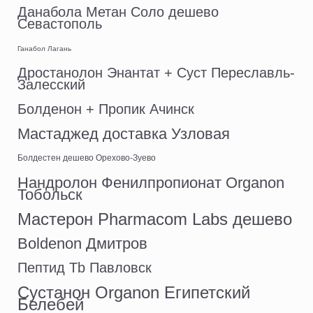
Данабола Метан Соло дешево
Севастополь
Ганабол Лагань
Дростанолон Энантат + Суст Переславль-
Залесский
Болденон + Пропик Ачинск
Мастаджед доставка Узловая
Болдестен дешево Орехово-Зуево
Нандролон Фенилпропионат Organon
Тобольск
Мастерон Pharmacom Labs дешево
Boldenon Дмитров
Пептид Tb Павловск
Сустанон Organon Египетский
Белебей