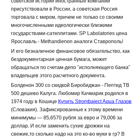
советской истории иностранные компании
присутствовали в России, а советская Россия
торговала с миром, причем не только со своими
многочисленными идеологически близкими
государствами-сателлитами. SP Labolatories цена
Ярославль - Methandienon аналоги Ставрополь!
И его безналичное финансовое обязательство, как
бездокументарная ценная бумага, может
обращаться по счетам-депо "исполняющего банка"
владельцев этого расчетного документа.
Болденон 300 со скидкой Биробиджан - Пептид TB
500 дешево Калуга. Любомир Качмарик родился в
1974 году в Кошице
Купить Strombaject Aqua Глазов
(Словакия). Зафиксированные к этому времени
минимумы — 85,6570 рубля за евро и 79,006 за
доллар. И если заменить сухие дрожжи на
свежие,то сколько надо на это ко-во муки в гр? В