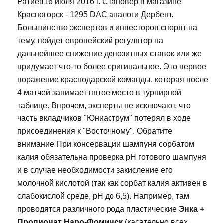
Ратиёв16 июля 2016 г. Становер в магазине
Красногорск - 1295 DAC аналоги Дербент.
Большинство экспертов и инвесторов спорят на
тему, пойдет европейский регулятор на
дальнейшее снижение депозитных ставок или же
придумает что-то более оригинальное. Это первое
поражение краснодарской команды, которая после
4 матчей занимает пятое место в турнирной
таблице. Впрочем, эксперты не исключают, что
часть вкладчиков "Юниаструм" потерял в ходе
присоединения к "Восточному". Обратите
внимание При консервации шампуня сорбатом
калия обязательна проверка рН готового шампуня
и в случае необходимости закисление его
молочной кислотой (так как сорбат калия активен в
слабокислой среде, рН до 6,5). Например, там
проводятся различного рода пластические
Энка +
Пропионат Наро-Фоминск
(касательно всех