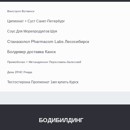
Винстрол Воткинск
Ципионат + Суст Санкт-Петербург
Соус Для Морепродуктов Шуя
Станазолол Pharmacom Labs Лесосибирск
Болдевер доставка Канск
Примоболан + Метандиенон Переславль-Залесский
Дека ZPHC Ревда
Тестостерона Пропионат 1мл купить Курск
БОДИБИЛДИНГ