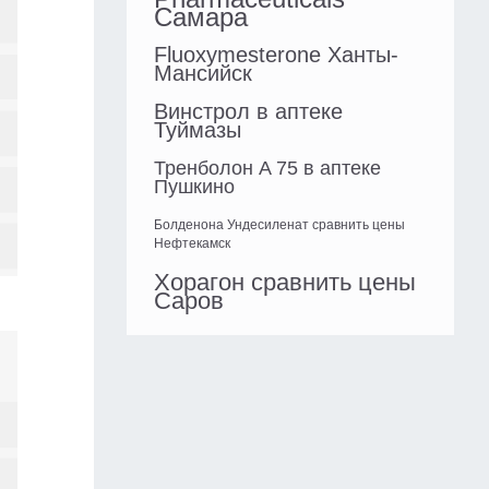
Самара
Fluoxymesterone Ханты-
Мансийск
Винстрол в аптеке
Туймазы
Тренболон A 75 в аптеке
Пушкино
Болденона Ундесиленат сравнить цены
Нефтекамск
Хорагон сравнить цены
Саров