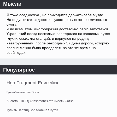
Мысли
Я тоже сладкоежка , но приходится держать себя в узде...
На подушечках виднеется сухость, от легкого химического
ожога.
И во всем этом многообразии достаточно легко запутаться.
Украинский поезд несколько раз терялся на запасных путях
глухих казахских станций, и вернулся на родину
незагруженным, после рекордных 97 дней дороги, которую
вполне можно было преодолеть за это же время на
верблюдах.
Популярное
Hgh Fragment Енисейск
Примобол в аптеке Псков
Ансомон 10 Ед. (Ansomone) стоимость Сатка
Купить Пептид Gonadorelin Якутск