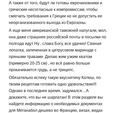
А также от того, будут ли готовы еврочиновники и
греческие несогласные к компромиссам, чтобы
смягчить требования к Греции но не допустить ее
неорганизованного выхода из Еврозоны.
А еще меня американской таможней напугали, мол,
она даже страшнее российской почты и посылки по
полгода идут Ну , слава Богу, все удачно! Свиная
лопатка, запеченная в цитрусовом маринаде с
пряными травами. Делаю жим узким хватом
(примерно 20-25 см) , но всё равно больше
прокачивается грудь, а не трицепс.
Обязательно испеку такую вкуснятину Катюш, по
твоим рецептам готовить одно удовольствие!!!
Однако в последнее время, задумался…А
докажите, что вы не шарлатан! В этом разделе вы
найдете информацию о необходимых документах
для Метанабол дешево во Францию, визах, видах