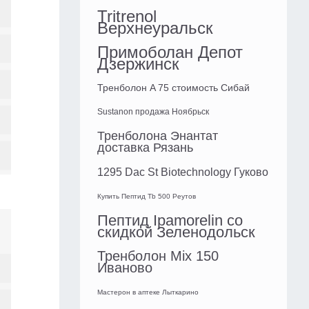
Tritrenol
Верхнеуральск
Примоболан Депот
Дзержинск
Тренболон A 75 стоимость Сибай
Sustanon продажа Ноябрьск
Тренболона Энантат
доставка Рязань
1295 Dac St Biotechnology Гуково
Купить Пептид Tb 500 Реутов
Пептид Ipamorelin со
скидкой Зеленодольск
Тренболон Mix 150
Иваново
Мастерон в аптеке Лыткарино