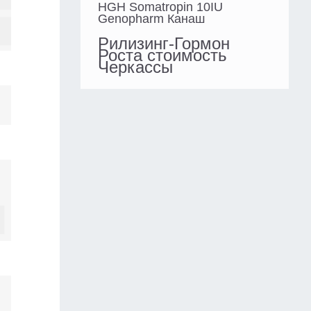
HGH Somatropin 10IU
Genopharm Канаш
Рилизинг-Гормон
Роста стоимость
Черкассы