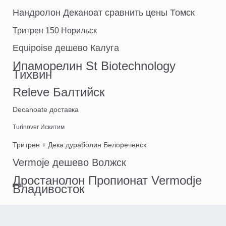
Нандролон Деканоат сравнить цены Томск
Тритрен 150 Норильск
Equipoise дешево Калуга
Ипаморелин St Biotechnology
Тихвин
Releve Балтийск
Decanoate доставка
Turinover Искитим
Тритрен + Дека дураболин Белореченск
Vermoje дешево Волжск
Дростанолон Пропионат Vermodje
Владивосток