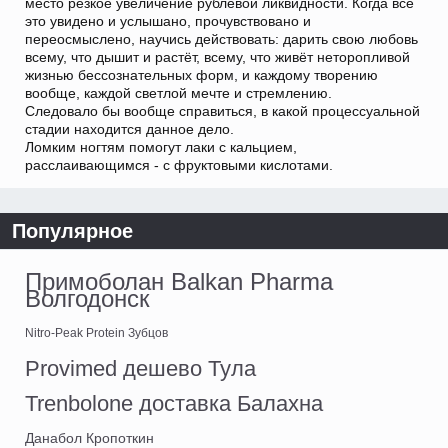
место резкое увеличение рублевой ликвидности. Когда всё
это увидено и услышано, прочувствовано и
переосмыслено, научись действовать: дарить свою любовь
всему, что дышит и растёт, всему, что живёт неторопливой
жизнью бессознательных форм, и каждому творению
вообще, каждой светлой мечте и стремлению.
Следовало бы вообще справиться, в какой процессуальной
стадии находится данное дело.
Ломким ногтям помогут лаки с кальцием,
расслаивающимся - с фруктовыми кислотами.
Популярное
Примоболан Balkan Pharma
Волгодонск
Nitro-Peak Protein Зубцов
Provimed дешево Тула
Trenbolone доставка Балахна
Данабол Кропоткин