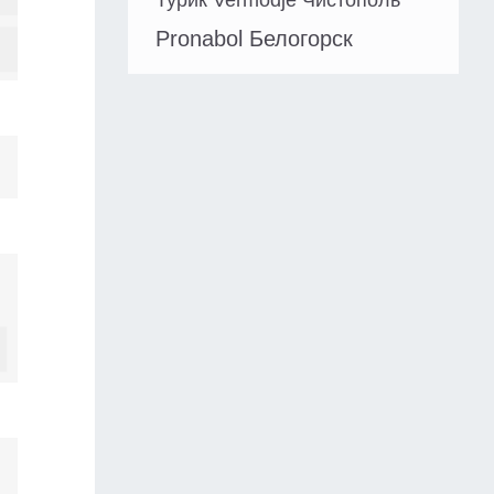
Турик Vermodje Чистополь
Pronabol Белогорск