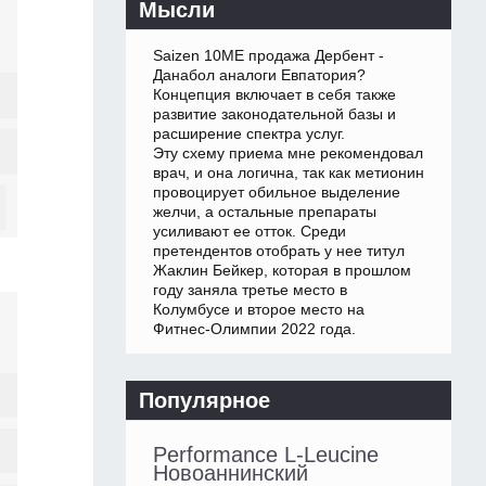
Мысли
Saizen 10ME продажа Дербент -
Данабол аналоги Евпатория?
Концепция включает в себя также
развитие законодательной базы и
расширение спектра услуг.
Эту схему приема мне рекомендовал
врач, и она логична, так как метионин
провоцирует обильное выделение
желчи, а остальные препараты
усиливают ее отток. Среди
претендентов отобрать у нее титул
Жаклин Бейкер, которая в прошлом
году заняла третье место в
Колумбусе и второе место на
Фитнес-Олимпии 2022 года.
Популярное
Performance L-Leucine
Новоаннинский