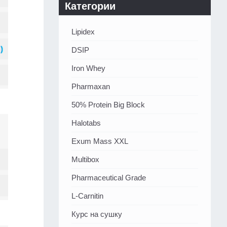
Категории
Lipidex
DSIP
Iron Whey
Pharmaxan
50% Protein Big Block
Halotabs
Exum Mass XXL
Multibox
Pharmaceutical Grade
L-Carnitin
Курс на сушку