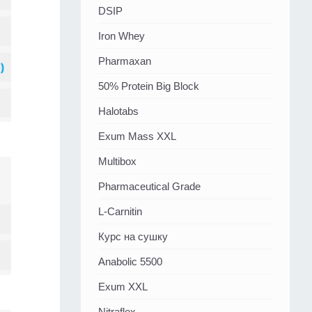
DSIP
Iron Whey
Pharmaxan
50% Protein Big Block
Halotabs
Exum Mass XXL
Multibox
Pharmaceutical Grade
L-Carnitin
Курс на сушку
Anabolic 5500
Exum XXL
Nitraflex