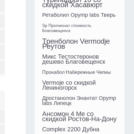
скидкой Хасавюрт
Ретаболил Opymp labs Тверь
Sp Пропионат стоимость
Благовещенск
Тренболон Vermodje
Реутов
Микс Тестостеронов
дешево Благовещенск
Пронабол Набережные Челны
Vermoje со скидкой
Лениногорск
Дростанолон Энантат Opymp
labs Липецк
Ансомон 4 Ме со
скидкой Ростов-На-Дону
Complex 2200 Дубна