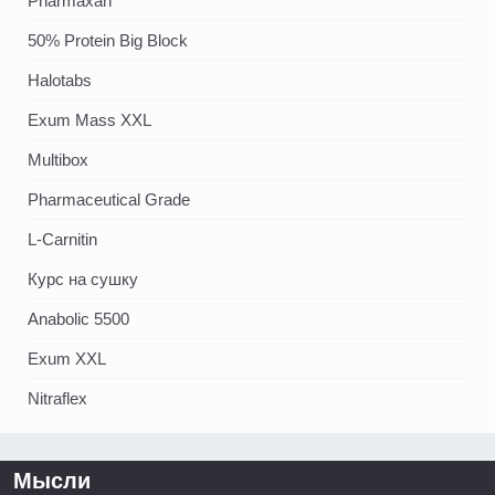
Pharmaxan
50% Protein Big Block
Halotabs
Exum Mass XXL
Multibox
Pharmaceutical Grade
L-Carnitin
Курс на сушку
Anabolic 5500
Exum XXL
Nitraflex
Мысли