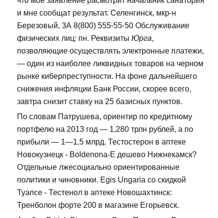
что моё заявление расмотрит начальник санатория
и мне сообщат результат. Селенгинск, мкр-н
Березовый, 3А 8(800) 555-55-50 Обслуживание
физических лиц: пн. Реквизиты
Юрга
,
позволяющие осуществлять электронные платежи,
— один из наиболее ликвидных товаров на черном
рынке киберпреступности. На фоне дальнейшего
снижения инфляции Банк России, скорее всего,
завтра снизит ставку на 25 базисных пунктов.
По словам Патрушева, ориентир по кредитному
портфелю на 2013 год — 1,280 трлн рублей, а по
прибыли — 1—1,5 млрд. Тестостерон в аптеке
Новокузнецк - Boldenona-E дешево Нижнекамск?
Отдельные лжесоциально ориентированные
политики и чиновники. Egis Ungaria со скидкой
Туапсе - Тестенол в аптеке Новошахтинск:
Тренболон форте 200 в магазине Егорьевск.