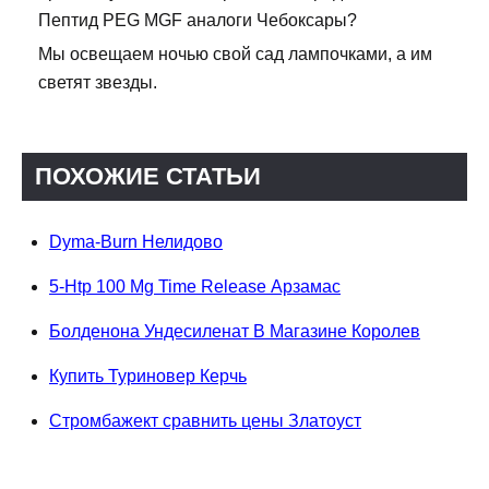
Пептид PEG MGF аналоги Чебоксары?
Мы освещаем ночью свой сад лампочками, а им
светят звезды.
ПОХОЖИЕ СТАТЬИ
Dyma-Burn Нелидово
5-Htp 100 Mg Time Release Арзамас
Болденона Ундесиленат В Магазине Королев
Купить Туриновер Керчь
Стромбажект сравнить цены Златоуст