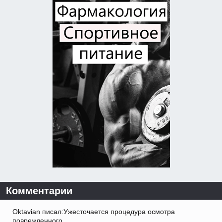
Комментарии
Oktavian писал:Ужесточается процедура осмотра
поврежденного.