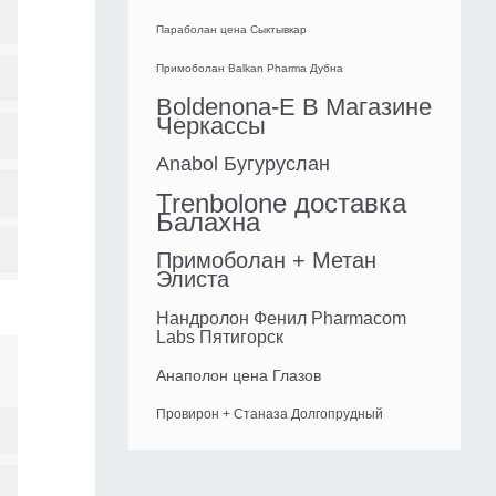
Параболан цена Сыктывкар
Примоболан Balkan Pharma Дубна
Boldenona-E В Магазине
Черкассы
Anabol Бугуруслан
Trenbolone доставка
Балахна
Примоболан + Метан
Элиста
Нандролон Фенил Pharmacom
Labs Пятигорск
Анаполон цена Глазов
Провирон + Станаза Долгопрудный