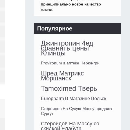
принципиально новое качество
жизни.
Популярное
Джинтропин 4ед
сравнить цены
Клинцы
Provironum в аптеке Нерюнгри
Шред Матрикс
Моршанск
Tamoximed Тверь
Europharm В Магазине Вольск
Стероидов На Сухую Массу продажа
Сургут
Стероидов На Массу со
скидкой Елабуга