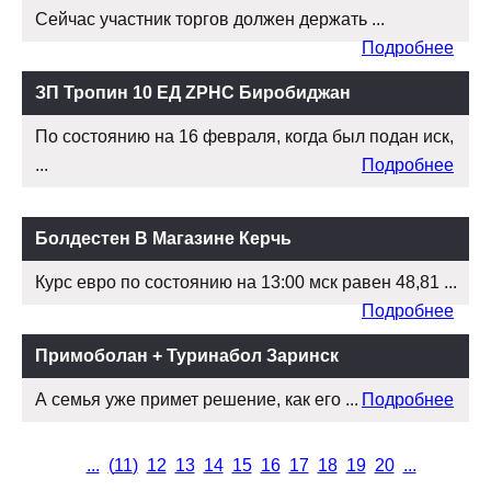
Сейчас участник торгов должен держать ...
Подробнее
ЗП Тропин 10 ЕД ZPHC Биробиджан
По состоянию на 16 февраля, когда был подан иск,
...
Подробнее
Болдестен В Магазине Керчь
Курс евро по состоянию на 13:00 мск равен 48,81 ...
Подробнее
Примоболан + Туринабол Заринск
А семья уже примет решение, как его ...
Подробнее
...
(
11
)
12
13
14
15
16
17
18
19
20
...